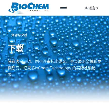
🌐 语言 ▾
资源与文档
下载
获取客户证词、同行评审技术论文、会议演示文稿和案
例研究，记录 BioChem Technology 的实际性能结
果。