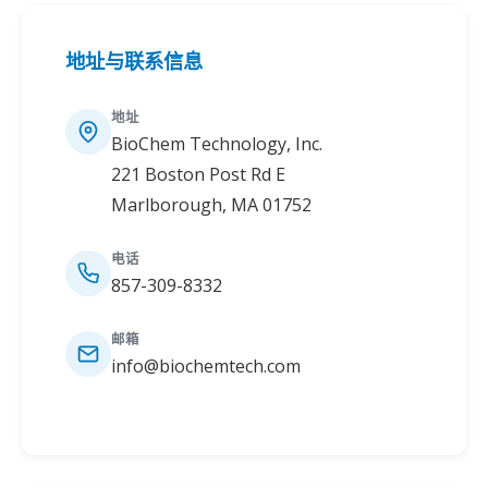
地址与联系信息
地址
BioChem Technology, Inc.
221 Boston Post Rd E
Marlborough, MA 01752
电话
857-309-8332
邮箱
info@biochemtech.com